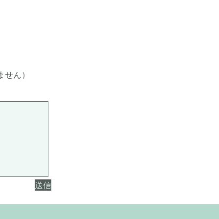
。
ません）
送信